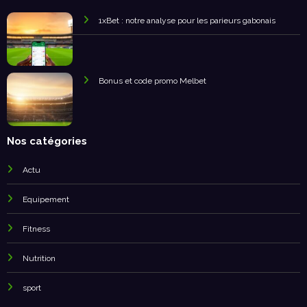
1xBet : notre analyse pour les parieurs gabonais
Bonus et code promo Melbet
Nos catégories
Actu
Equipement
Fitness
Nutrition
sport