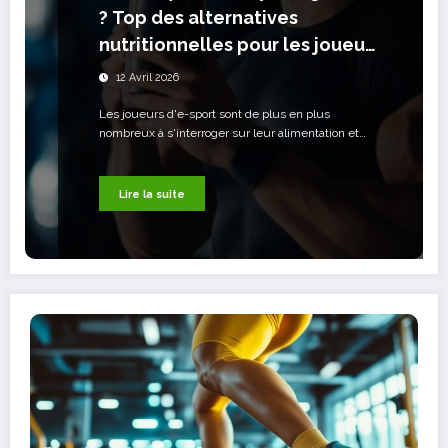
? Top des alternatives
nutritionnelles pour les joueurs
e-sport attentifs à leur
12 Avril 2026
silhouette
Les joueurs d'e-sport sont de plus en plus
nombreux à s'interroger sur leur alimentation et…
Lire la suite