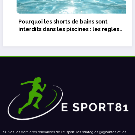
sont
es regles
Avis rockrider st 530 : le meill
qualité-prix en vtt ?